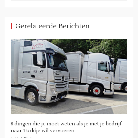
v
i
g
Gerelateerde Berichten
a
t
i
o
n
8 dingen die je moet weten als je met je bedrijf
naar Turkije wil vervoeren
5 July 2024