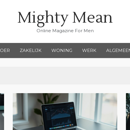
Mighty Mean
Online Magazine For Men
VOER
ZAKELIJK
WONING
WERK
ALGEMEE