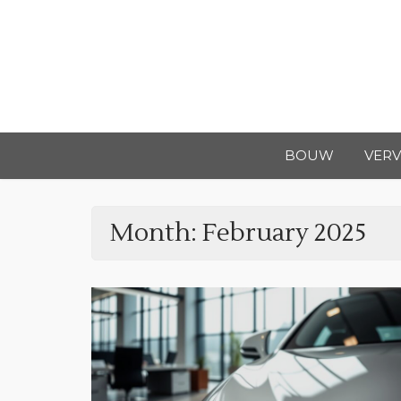
Skip
to
content
BOUW
VER
Month:
February 2025