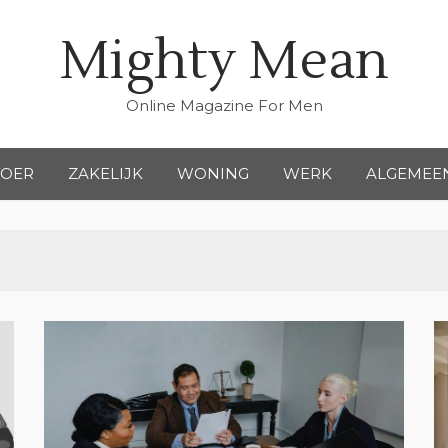
Mighty Mean
Online Magazine For Men
VOER
ZAKELIJK
WONING
WERK
ALGEMEE