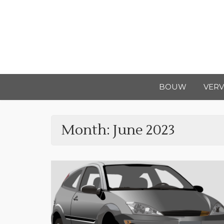
Skip
to
content
BOUW
VER
Month:
June 2023