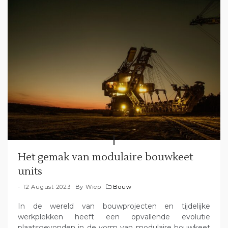
Het gemak van modulaire bouwkeet
units
12 August 2023
By
Wiep
Bouw
In de wereld van bouwprojecten en tijdelijke
werkplekken heeft een opvallende evolutie
plaatsgevonden in de vorm van modulaire bouwkeet